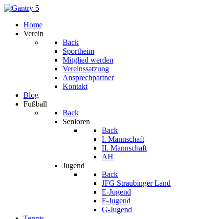
Home
Verein
Back
Sportheim
Mitglied werden
Vereinssatzung
Ansprechpartner
Kontakt
Blog
Fußball
Back
Senioren
Back
I. Mannschaft
II. Mannschaft
AH
Jugend
Back
JFG Straubinger Land
E-Jugend
F-Jugend
G-Jugend
Tennis